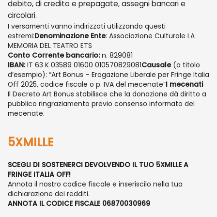
debito, di credito e prepagate, assegni bancari e
circolari.
I versamenti vanno indirizzati utilizzando questi
estremi:
Denominazione Ente
: Associazione Culturale LA
MEMORIA DEL TEATRO ETS
Conto Corrente bancario:
n. 829081
IBAN:
IT 63 K 03589 01600 010570829081
Causale
(a titolo
d’esempio): “Art Bonus – Erogazione Liberale per Fringe Italia
Off 2025, codice fiscale o p. IVA del mecenate”
I mecenati
Il Decreto Art Bonus stabilisce che la donazione dà diritto a
pubblico ringraziamento previo consenso informato del
mecenate.
5XMILLE
SCEGLI DI SOSTENERCI DEVOLVENDO IL TUO 5XMILLE A
FRINGE ITALIA OFF!
Annota il nostro codice fiscale e inseriscilo nella tua
dichiarazione dei redditi.
ANNOTA IL CODICE FISCALE 06870030969